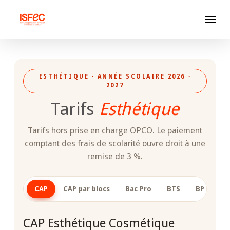
Skip
Menu
to
main
content
ESTHÉTIQUE · ANNÉE SCOLAIRE 2026 ·
2027
Tarifs
Esthétique
Tarifs hors prise en charge OPCO. Le paiement
comptant des frais de scolarité ouvre droit à une
remise de 3 %.
CAP
CAP par blocs
Bac Pro
BTS
BP Privé
CAP Esthétique Cosmétique