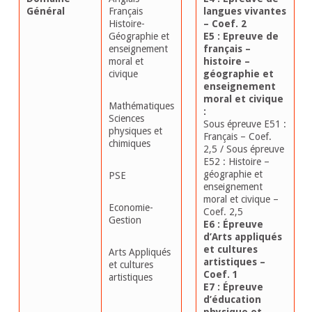
Général
Français
langues vivantes
Histoire-
– Coef. 2
Géographie et
E5 : Epreuve de
enseignement
français –
moral et
histoire –
civique
géographie et
enseignement
moral et civique
Mathématiques
:
Sciences
Sous épreuve E51 :
physiques et
Français – Coef.
chimiques
2,5 / Sous épreuve
E52 : Histoire –
géographie et
PSE
enseignement
moral et civique –
Economie-
Coef. 2,5
Gestion
E6 : Épreuve
d’Arts appliqués
et cultures
Arts Appliqués
artistiques –
et cultures
Coef. 1
artistiques
E7 : Épreuve
d’éducation