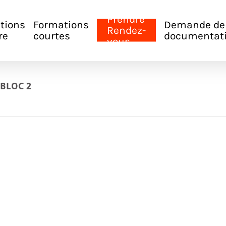
Prendre
tions
Formations
Demande de
Rendez-
re
courtes
documentat
vous
 BLOC 2