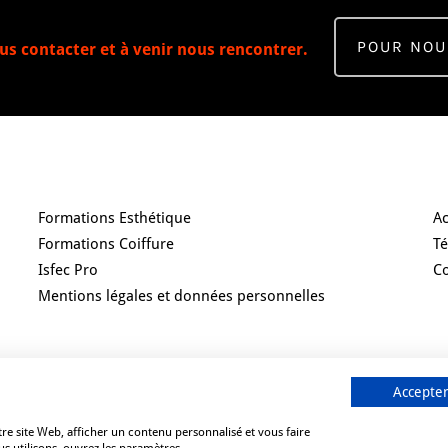
POUR NOU
us contacter et à venir nous rencontrer.
Nos Formations
R
Formations Esthétique
Ac
Formations Coiffure
T
Isfec Pro
C
Mentions légales et données personnelles
Accepter
re site Web, afficher un contenu personnalisé et vous faire