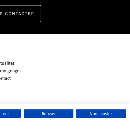
S CONTACTER
ester informé
tualités
émoignages
ontact
 tout
Refuser
Non, ajuster
Share