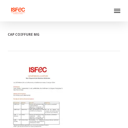
Skip
Menu
to
main
content
CAP COIFFURE MG