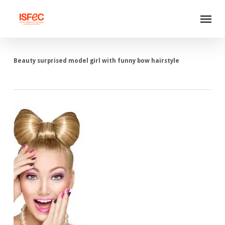
Skip
Menu
to
main
content
Beauty surprised model girl with funny bow hairstyle