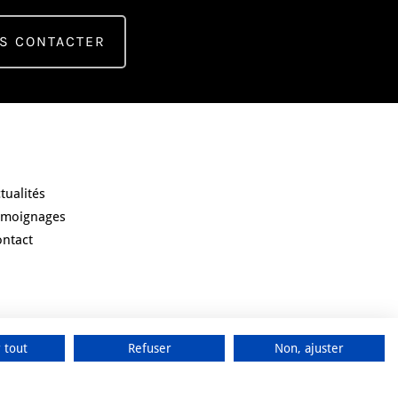
S CONTACTER
ester informé
tualités
émoignages
ontact
 tout
Refuser
Non, ajuster
Share