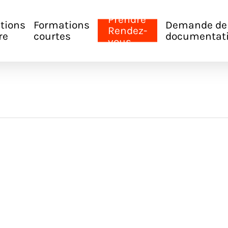
Prendre
tions
Formations
Demande de
Rendez-
re
courtes
documentat
vous