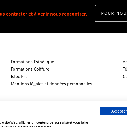
POUR NOU
us contacter et à venir nous rencontrer.
Nos Formations
R
Formations Esthétique
Ac
Formations Coiffure
T
Isfec Pro
C
Mentions légales et données personnelles
Accepter
re site Web, afficher un contenu personnalisé et vous faire