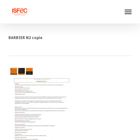
Skip
Menu
to
main
content
BARBIER N2 copie