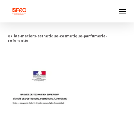
Skip
Menu
to
main
content
87_bts-metiers-esthetique-cosmetique-parfumerie-
referentiel