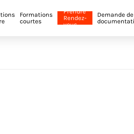
Prendre
tions
Formations
Demande de
Rendez-
re
courtes
documentat
vous